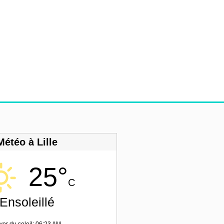
Météo à Lille
25°
C
Ensoleillé