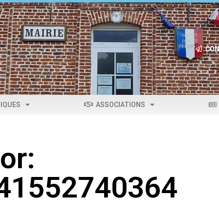
CON
IQUES
ASSOCIATIONS
or:
041552740364