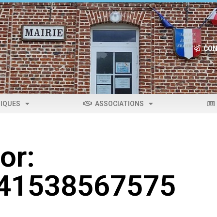
CON
IQUES
ASSOCIATIONS
or:
041538567575