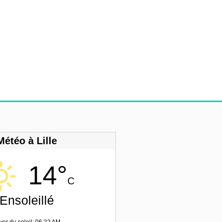
Météo à Lille
14°
C
Ensoleillé