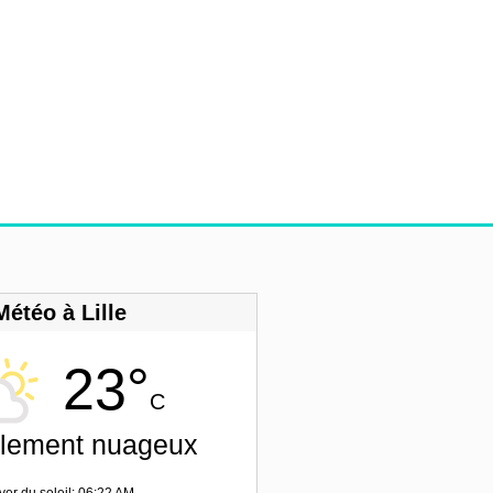
Météo à Lille
23°
C
llement nuageux