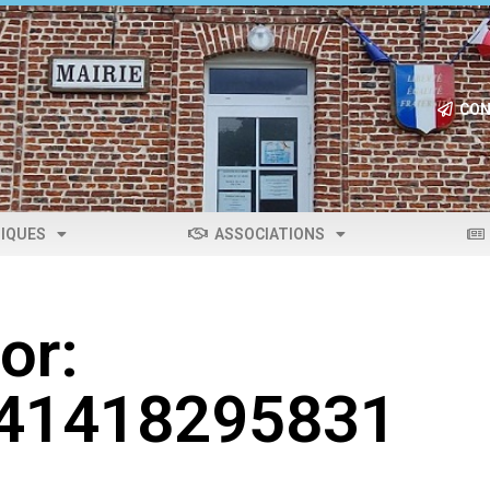
CON
IQUES
ASSOCIATIONS
or:
041418295831