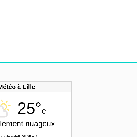
Météo à Lille
25°
C
llement nuageux