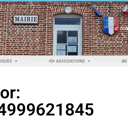
CON
IQUES
ASSOCIATIONS
or:
04999621845