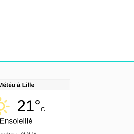
Météo à Lille
21°
C
Ensoleillé