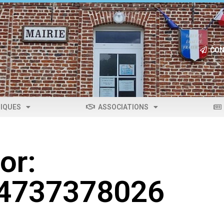
CON
IQUES
ASSOCIATIONS
or:
04737378026