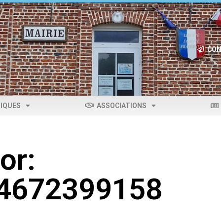
CON
IQUES
ASSOCIATIONS
or:
04672399158