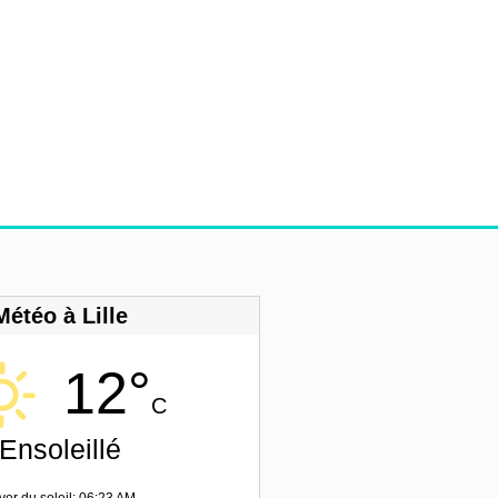
Météo à Lille
12°
C
Ensoleillé