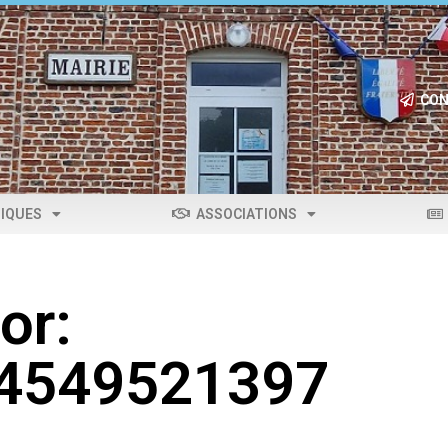
CON
IQUES
ASSOCIATIONS
or:
04549521397