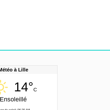
Météo à Lille
14°
C
Ensoleillé