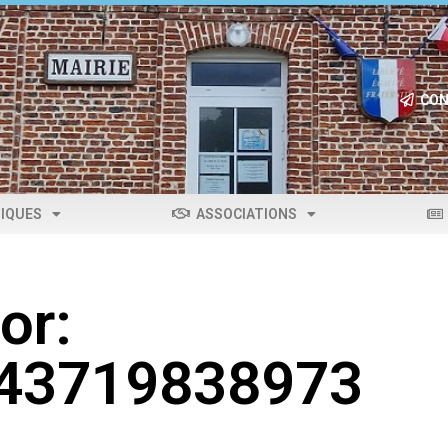
CON
IQUES
ASSOCIATIONS
or:
043719838973