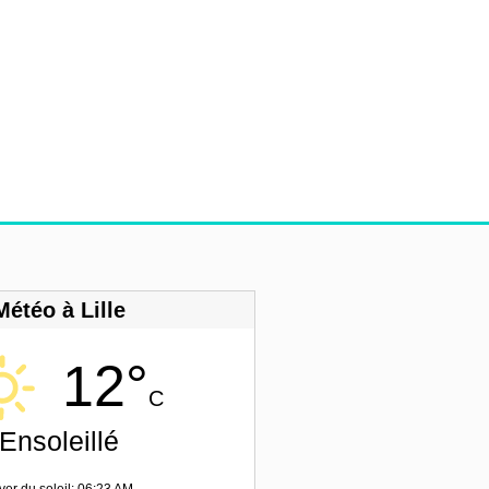
Météo à Lille
12°
C
Ensoleillé