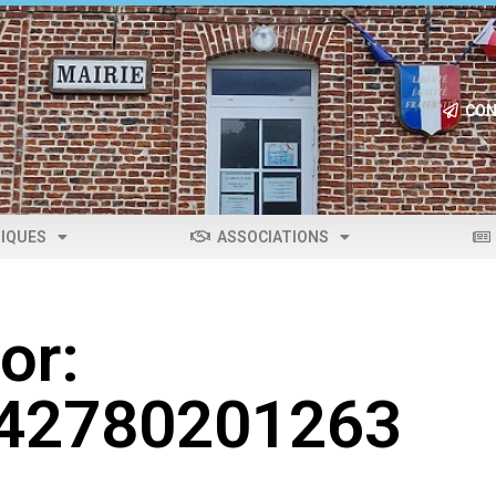
CON
IQUES
ASSOCIATIONS
or:
042780201263