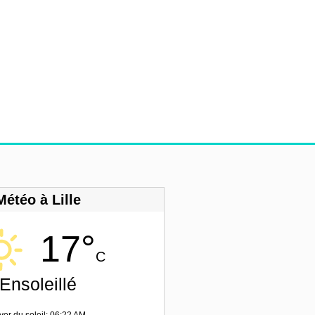
Météo à Lille
17°
C
Ensoleillé