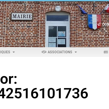
CON
IQUES
ASSOCIATIONS
or:
042516101736