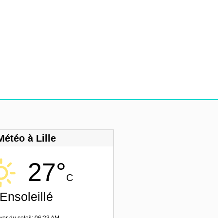
Météo à Lille
27°
C
Ensoleillé