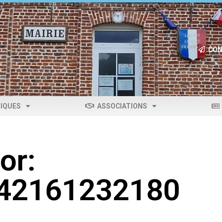
CON
IQUES
ASSOCIATIONS
or:
042161232180