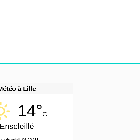
Météo à Lille
14°
C
Ensoleillé