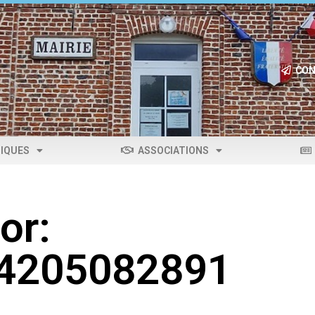
CON
IQUES
ASSOCIATIONS
or:
04205082891