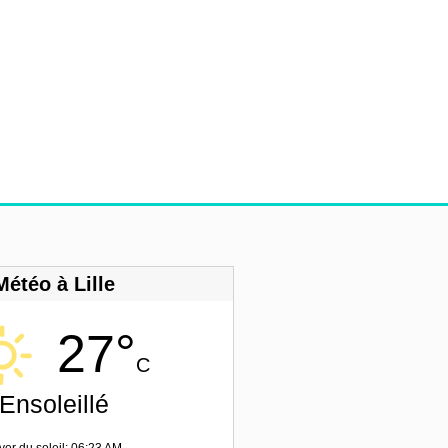
Météo à Lille
27°
C
Ensoleillé