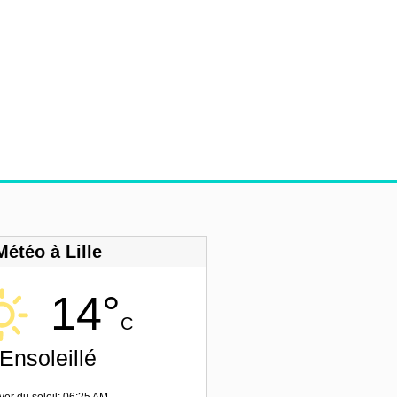
Météo à Lille
14°
C
Ensoleillé