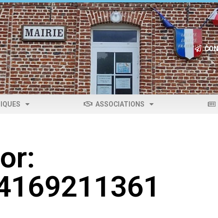
CON
IQUES
ASSOCIATIONS
or:
04169211361