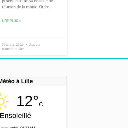
prochain à 14h30 en salle de
réunion de la mairie. Ordre
LIRE PLUS »
16 mars 2026
Aucun
commentaire
Météo à Lille
12°
C
Ensoleillé
ver du soleil: 06:23 AM