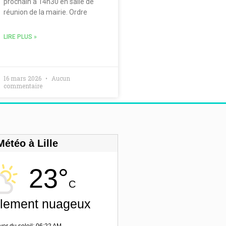
prochain à 14h30 en salle de
réunion de la mairie. Ordre
LIRE PLUS »
16 mars 2026
Aucun
commentaire
Météo à Lille
23°
C
llement nuageux
ver du soleil: 06:22 AM