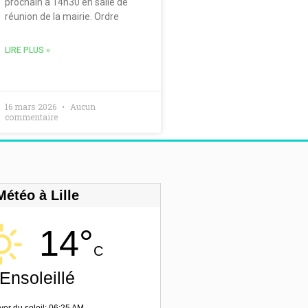
prochain à 14h30 en salle de
réunion de la mairie. Ordre
LIRE PLUS »
16 mars 2026
Aucun
commentaire
Météo à Lille
14°
C
Ensoleillé
ver du soleil: 06:25 AM