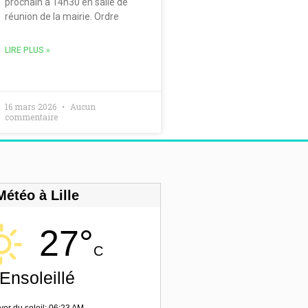
prochain à 14h30 en salle de
réunion de la mairie. Ordre
LIRE PLUS »
16 mars 2026
Aucun
commentaire
Météo à Lille
27°
C
Ensoleillé
ver du soleil: 06:23 AM