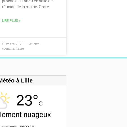
prochain à 14h30 en salle de
réunion de la mairie. Ordre
LIRE PLUS »
16 mars 2026
Aucun
commentaire
Météo à Lille
23°
C
llement nuageux
ver du soleil: 06:22 AM