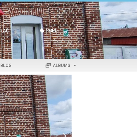
TACT
RGPD
BLOG
ALBUMS