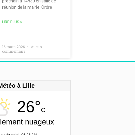
prochain à 14h30 en salle de
réunion de la mairie. Ordre
LIRE PLUS »
16 mars 2026
Aucun
commentaire
Météo à Lille
26°
C
llement nuageux
ver du soleil: 06:26 AM